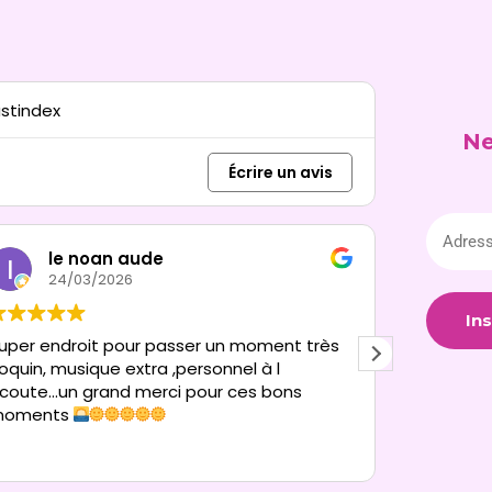
ustindex
Ne
Écrire un avis
le noan aude
L
24/03/2026
0
uper endroit pour passer un moment très
1ere venu
oquin, musique extra ,personnel à l
nous avon
coute...un grand merci pour ces bons
de musiqu
moments
Merci à v
Lire la sui
nous avoi
sur les c