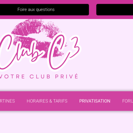
Foire aux questions
ERTINES
HORAIRES & TARIFS
PRIVATISATION
FOR