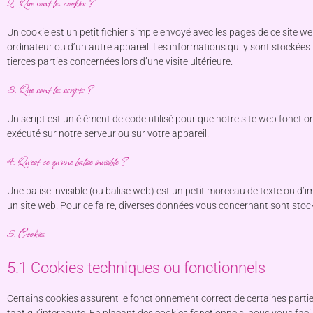
2. Que sont les cookies ?
Un cookie est un petit fichier simple envoyé avec les pages de ce site we
ordinateur ou d’un autre appareil. Les informations qui y sont stockée
tierces parties concernées lors d’une visite ultérieure.
3. Que sont les scripts ?
Un script est un élément de code utilisé pour que notre site web foncti
exécuté sur notre serveur ou sur votre appareil.
4. Qu’est-ce qu’une balise invisible ?
Une balise invisible (ou balise web) est un petit morceau de texte ou d’ima
un site web. Pour ce faire, diverses données vous concernant sont stockée
5. Cookies
5.1 Cookies techniques ou fonctionnels
Certains cookies assurent le fonctionnement correct de certaines partie
tant qu’internaute. En plaçant des cookies fonctionnels, nous vous facili