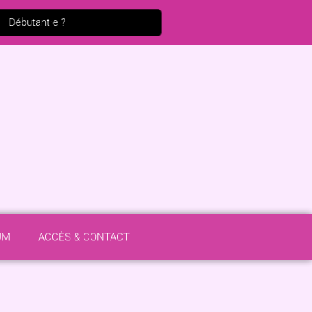
Débutant·e ?
UM
ACCÈS & CONTACT