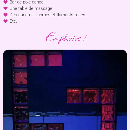
Bar de pole dance
Une table de massage
Des canards, licornes et flamants roses
Etc.
En photos !