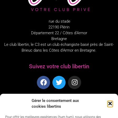
rue du stade
22190 Plérin
Département 22 / Côtes d’Armor
Bretagne
Le club libertin, le C3 est un club échangiste basé près de Saint-
Brieuc dans les Côtes d’Armor en Bretagne.
Suivez votre club libertin
Dress Code
Gérer le consentement aux
cookies libertins
Dress Code pour les soirées du vendredi et samedi :
Pour offrir les meilleures expériences (hum hum), nous utilisons des