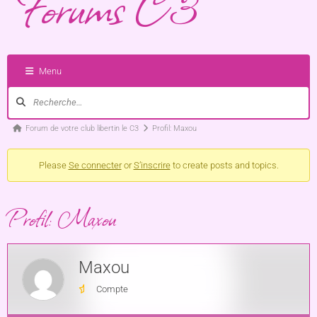
Forums C3
Menu
Forum de votre club libertin le C3
Profil: Maxou
Please
Se connecter
or
S’inscrire
to create posts and topics.
Profil: Maxou
Maxou
Compte