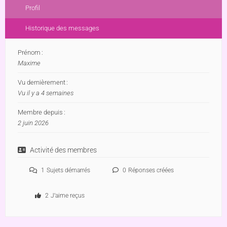
Profil
Historique des messages
Prénom :
Maxime
Vu dernièrement :
Vu il y a 4 semaines
Membre depuis :
2 juin 2026
Activité des membres
1
Sujets démarrés
0
Réponses créées
2
J’aime reçus