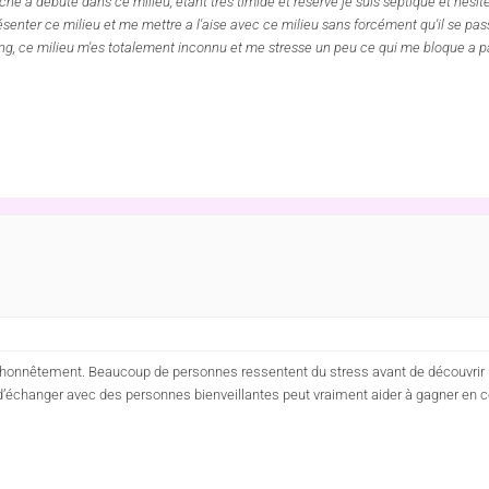
e a débuté dans ce milieu, étant très timide et réservé je suis septique et hésite
ésenter ce milieu et me mettre a l'aise avec ce milieu sans forcément qu'il se pa
eeling, ce milieu m'es totalement inconnu et me stresse un peu ce qui me bloque a p
honnêtement. Beaucoup de personnes ressentent du stress avant de découvrir un
d’échanger avec des personnes bienveillantes peut vraiment aider à gagner en con