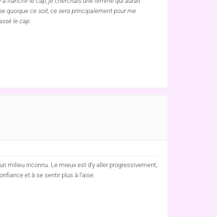
 a franchir le cap, je cherchais une femme qui aurait
sse quoique ce soit, ce sera principalement pour me
assé le cap.
 milieu inconnu. Le mieux est d’y aller progressivement,
fiance et à se sentir plus à l’aise.