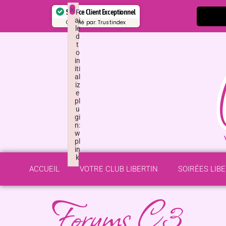
×
Service Client Exceptionnel
F
ai
Certifié par:
Trustindex
le
d
t
o
in
iti
al
iz
e
pl
u
gi
n:
w
pl
in
k
Failed to initialize plugin: wplink
ACCUEIL
VOTRE CLUB LIBERTIN
SOIRÉES LIB
Forums C3