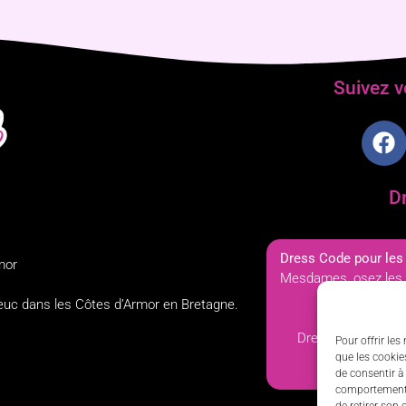
Suivez vo
D
Dress Code pour les 
mor
Mesdames, osez les t
n’e
rieuc dans les Côtes d’Armor en Bretagne.
Messieurs
Dress code a adap
Pour offrir le
Possibilité d
que les cookie
de consentir à
comportement d