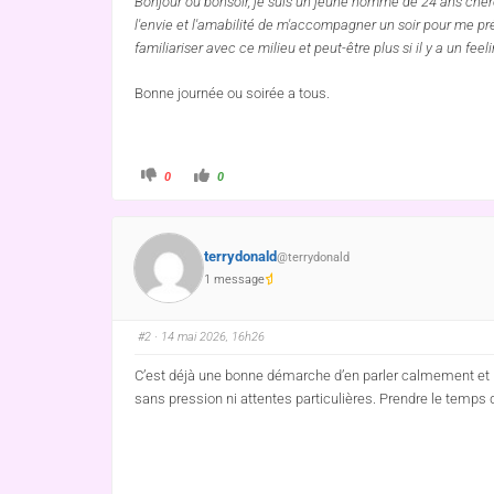
Bonjour ou bonsoir, je suis un jeune homme de 24 ans cherch
l'envie et l'amabilité de m'accompagner un soir pour me pr
familiariser avec ce milieu et peut-être plus si il y a un f
Bonne journée ou soirée a tous.
0
0
terrydonald
@terrydonald
1 message
#2
· 14 mai 2026, 16h26
C’est déjà une bonne démarche d’en parler calmement et 
sans pression ni attentes particulières. Prendre le temps 