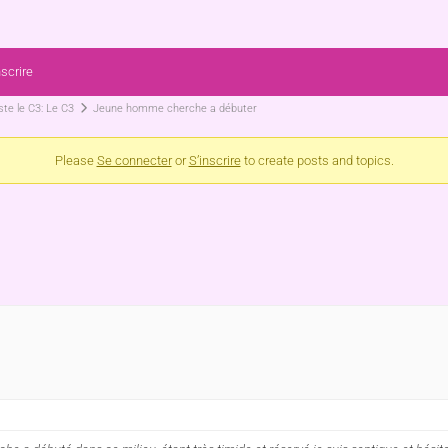
nscrire
te le C3: Le C3
Jeune homme cherche a débuter
Please
Se connecter
or
S’inscrire
to create posts and topics.