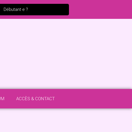
Débutant·e ?
UM
ACCÈS & CONTACT