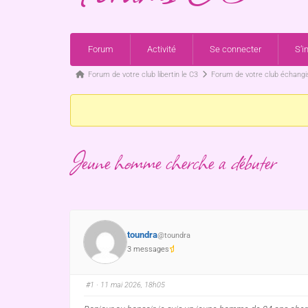
Forum
Activité
Se connecter
S’i
Forum de votre club libertin le C3
Forum de votre club échangis
Jeune homme cherche a débuter
toundra
@toundra
3 messages
#1
· 11 mai 2026, 18h05