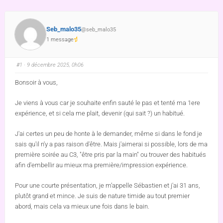
Seb_malo35
@seb_malo35
1 message
#1
· 9 décembre 2025, 0h06
Bonsoir à vous,
Je viens à vous car je souhaite enfin sauté le pas et tenté ma 1ere
expérience, et si cela me plait, devenir (qui sait ?) un habitué.
J'ai certes un peu de honte à le demander, même si dans le fond je
sais qu'il n'y a pas raison d'être. Mais j'aimerai si possible, lors de ma
première soirée au C3, "être pris par la main" ou trouver des habitués
afin d'embellir au mieux ma première/impression expérience.
Pour une courte présentation, je m’appelle Sébastien et j'ai 31 ans,
plutôt grand et mince. Je suis de nature timide au tout premier
abord, mais cela va mieux une fois dans le bain.