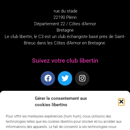
rue du stade
22190 Plérin
Département 22 / Côtes d’Armor
Bretagne
Le club libertin, le C3 est un club échangiste basé près de Saint-
Brieuc dans les Côtes d’Armor en Bretagne.
Suivez votre club libertin
Dress Code
Gérer le consentement aux
cookies libertins
Dress Code pour les soirées du vendredi et samedi :
Pour offrir les meilleures expériences (hum hum), nous utilisons des
Mesdames, osez les tenues les plus sexy le pantalon n’est
technologies telles que les cookies libertins pour stocker et/ou accéder aux
informations des appareils. Le fait de consentir à ces technologies nous
pas accepté.