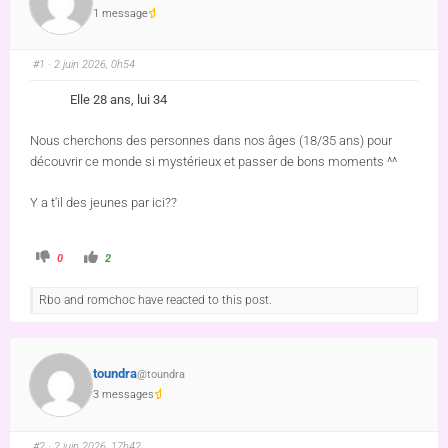
1 message
#1
· 2 juin 2026, 0h54
Elle 28 ans, lui 34
Nous cherchons des personnes dans nos âges (18/35 ans) pour
découvrir ce monde si mystérieux et passer de bons moments ^^
Y a t'il des jeunes par ici??
0
2
Rbo and romchoc have reacted to this post.
toundra
@toundra
3 messages
#2
· 2 juin 2026, 17h42