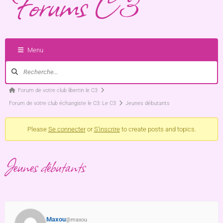
Forums C3
Menu
Forum de votre club libertin le C3
Forum de votre club échangiste le C3: Le C3
Jeunes débutants
Please
Se connecter
or
S’inscrire
to create posts and topics.
Jeunes débutants
Maxou
@maxou