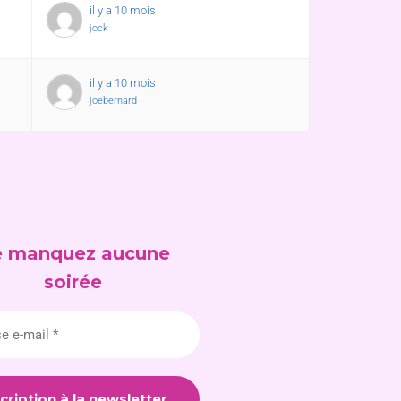
il y a 10 mois
jock
il y a 10 mois
joebernard
 manquez aucune
soirée