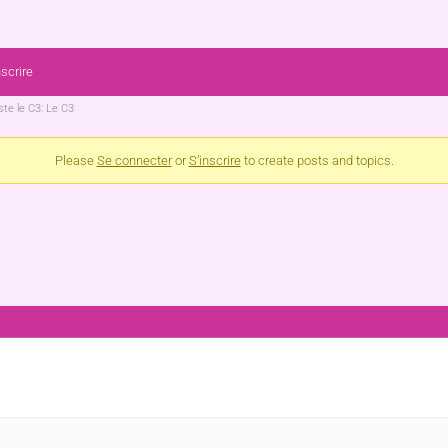
nscrire
te le C3: Le C3
Please
Se connecter
or
S’inscrire
to create posts and topics.