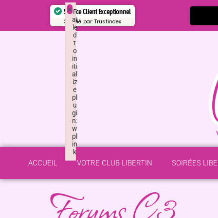
×
Service Client Exceptionnel
F
ai
Certifié par:
Trustindex
le
d
t
o
in
iti
al
iz
e
pl
u
gi
n:
w
pl
in
k
Failed to initialize plugin: wplink
ACCUEIL
VOTRE CLUB LIBERTIN
SOIRÉES LIB
Forums C3