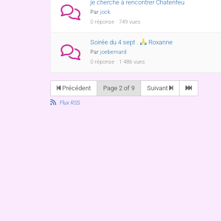
je cherche à rencontrer Chatenfeu
Par
jock
0 réponse · 749 vues
Soirée du 4 sept .
Roxanne
Par
joebernard
0 réponse · 1 486 vues
Précédent
Page 2 of 9
Suivant
Flux RSS