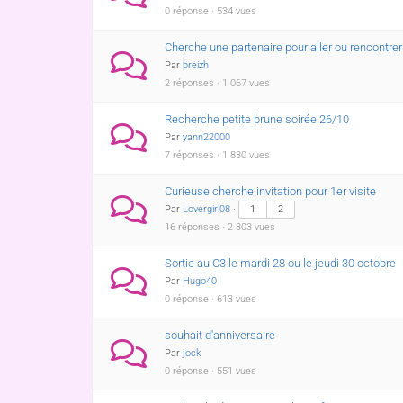
0 réponse · 534 vues
Cherche une partenaire pour aller ou rencontre
Par
breizh
2 réponses · 1 067 vues
Recherche petite brune soirée 26/10
Par
yann22000
7 réponses · 1 830 vues
Curieuse cherche invitation pour 1er visite
Par
Lovergirl08
·
1
2
16 réponses · 2 303 vues
Sortie au C3 le mardi 28 ou le jeudi 30 octobre
Par
Hugo40
0 réponse · 613 vues
souhait d'anniversaire
Par
jock
0 réponse · 551 vues