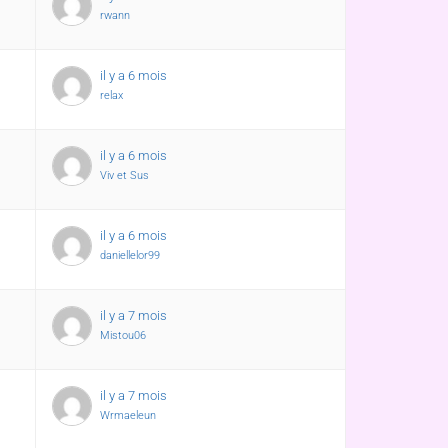
rwann
il y a 6 mois
relax
il y a 6 mois
Viv et Sus
il y a 6 mois
daniellelor99
il y a 7 mois
Mistou06
il y a 7 mois
Wrmaeleun