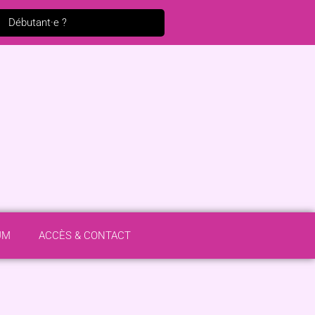
Débutant·e ?
UM
ACCÈS & CONTACT