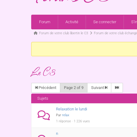
Forum
Activité
Se connecter
S’i
Forum de votre club libertin le C3
Forum de votre club échangis
Le C3
Précédent
Page 2 of 9
Suivant
Sujets
Relaxation le lundi
Par
relax
1 réponse · 1 226 vues
n